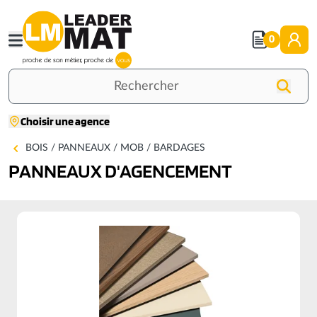
Aller
au
0
contenu
principal
Rechercher
Choisir une agence
Accueil
PANNEAUX D'AGEN
BOIS / PANNEAUX / MOB / BARDAGES
PANNEAUX D'AGENCEMENT