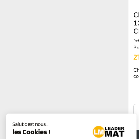
C
1
C
Ref
Pr
2
Ch
co