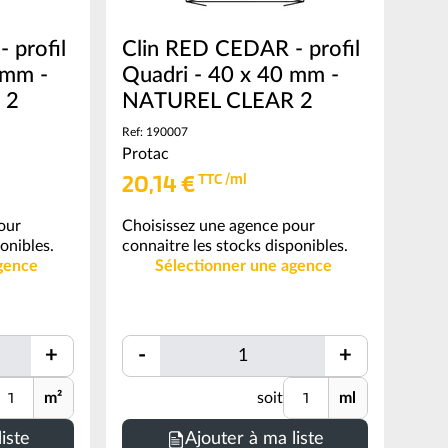
 profil
Clin RED CEDAR - profil
 mm -
Quadri - 40 x 40 mm -
 2
NATUREL CLEAR 2
Ref: 190007
Protac
20,14 €
TTC /ml
our
Choisissez une agence pour
onibles.
connaitre les stocks disponibles.
gence
Sélectionner une agence
Quantité
+
-
+
Quantité
Quantité
nité
Unité
m²
soit
ml
iste
Ajouter à ma liste