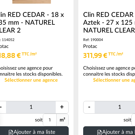
lin RED CEDAR - 18 x
Clin RED CEDAR -
35 mm - NATUREL
Aztek - 27 x 125
LEAR 2
NATUREL CLEAR
: 114052
Ref: 190004
otac
Protac
18,88 €
311,99 €
TTC /m²
TTC /m²
oisissez une agence pour
Choisissez une agence p
nnaitre les stocks disponibles.
connaitre les stocks disp
Sélectionner une agence
Sélectionner une a
Quantité
Quantité
-
+
-
Quantité
Unité
U
soit
m²
soit
Ajouter à ma liste
Ajouter à ma l