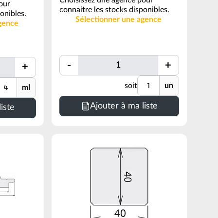
Choisissez une agence pour
our
connaitre les stocks disponibles.
onibles.
Sélectionner une agence
gence
Quantité
-
+
+
Quantité
Unité
Quantité
nité
soit
un
ml
Minimum
de
Ajouter à ma liste
iste
commande
=
1
un
(voir
conditionnement)