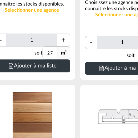
Choisissez une agence p
nnaitre les stocks disponibles.
connaitre les stocks disp
Sélectionner une agence
Sélectionner une a
Quantité
Quantité
-
+
-
Quantité
Unité
soit
m²
U
soit
inimum
Minimum
Ajouter à ma liste
de
Ajouter à ma l
ommande
commande
=
7
4
ml
oir
(voir
nditionnement)
conditionnement)