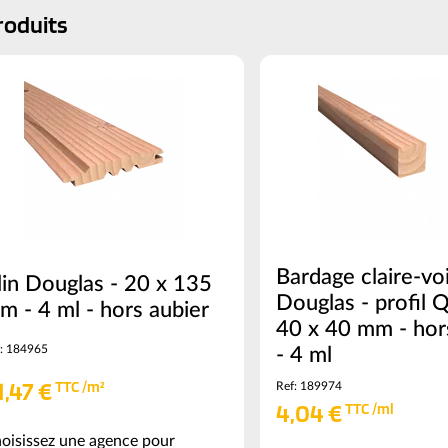
roduits
Bardage claire-vo
lin Douglas - 20 x 135
Douglas - profil Q
m - 4 ml - hors aubier
40 x 40 mm - hor
: 184965
- 4 ml
1,47 €
TTC /m²
Ref: 189974
4,04 €
TTC /ml
oisissez une agence pour