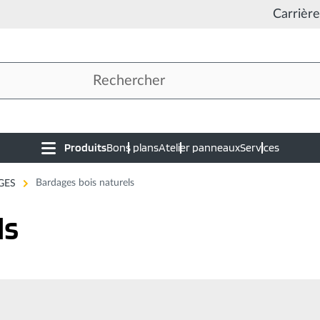
Carrière
Produits
Bons plans
Atelier panneaux
Services
Main
navigation
GES
Bardages bois naturels
ls