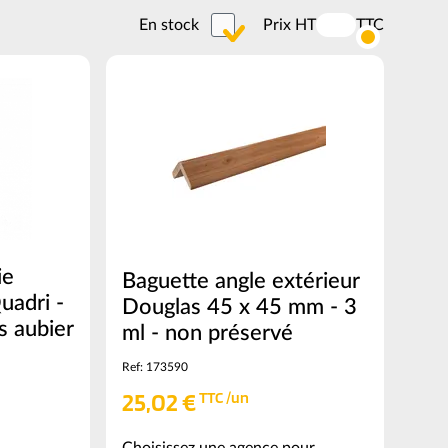
En stock
Prix HT
TTC
Activer
les
prix
TTC
ie
Baguette angle extérieur
uadri -
Douglas 45 x 45 mm - 3
s aubier
ml - non préservé
Ref: 173590
25,02 €
TTC /un