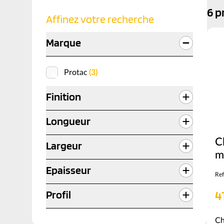
6 p
Affinez votre recherche
Marque
Protac
(3)
Finition
Longueur
C
Largeur
m
Epaisseur
Ref
4
Profil
Ch