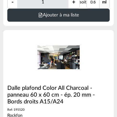
Quantité
-
+
soit
ml
Quantité
Minimum
Ajouter à ma liste
de
commande
=
0.6
ml
(voir
conditionnement)
Dalle plafond Color All Charcoal -
panneau 60 x 60 cm - ép. 20 mm -
Bords droits A15/A24
Ref: 195520
Rockfon