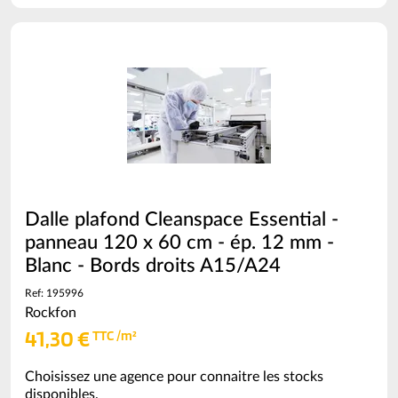
commande
=
3.05
ml
(voir
conditionnement)
Dalle plafond Cleanspace Essential -
panneau 120 x 60 cm - ép. 12 mm -
Blanc - Bords droits A15/A24
Ref: 195996
Rockfon
41,30 €
TTC /m²
Choisissez une agence pour connaitre les stocks
disponibles.