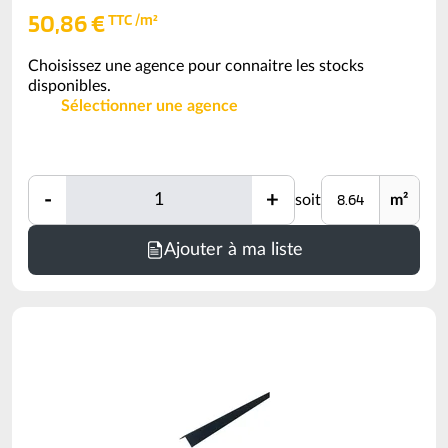
50,86 €
TTC /m²
Choisissez une agence pour connaitre les stocks
disponibles.
Sélectionner une agence
Quantité
Unité
-
+
soit
m²
Quantité
Minimum
Ajouter à ma liste
de
commande
=
8.64
m²
(voir
conditionnement)