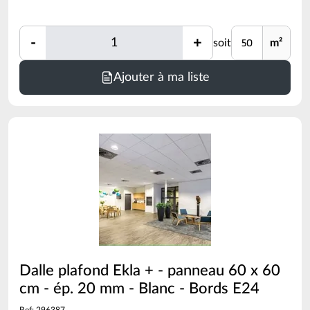
Quantité
Unité
-
+
soit
m²
Quantité
Minimum
Ajouter à ma liste
de
commande
=
50
m²
(voir
conditionnement)
Dalle plafond Ekla + - panneau 60 x 60
cm - ép. 20 mm - Blanc - Bords E24