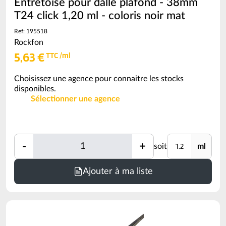
Entretoise pour dalle plafond - 38mm
T24 click 1,20 ml - coloris noir mat
Ref: 195518
Rockfon
5,63 €
TTC /ml
Choisissez une agence pour connaitre les stocks
disponibles.
Sélectionner une agence
Quantité
Unité
-
+
soit
ml
Quantité
Minimum
Ajouter à ma liste
de
commande
=
1.2
ml