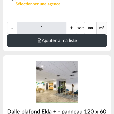
Sélectionner une agence
Quantité
Unité
-
+
soit
m²
Quantité
Minimum
Ajouter à ma liste
de
commande
=
144
m²
(voir
conditionnement)
Dalle plafond Ekla + - panneau 120 x 60