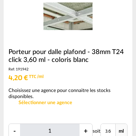
(voir
conditionnement)
Porteur pour dalle plafond - 38mm T24
click 3,60 ml - coloris blanc
Ref: 191942
4,20 €
TTC /ml
Choisissez une agence pour connaitre les stocks
disponibles.
Sélectionner une agence
Quantité
Unité
-
+
soit
ml
Quantité