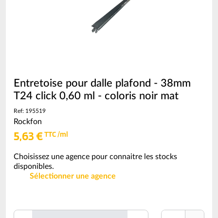
(voir
conditionnement)
Entretoise pour dalle plafond - 38mm
T24 click 0,60 ml - coloris noir mat
Ref: 195519
Rockfon
5,63 €
TTC /ml
Choisissez une agence pour connaitre les stocks
disponibles.
Sélectionner une agence
Unité