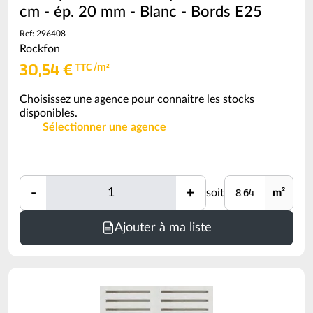
cm - ép. 20 mm - Blanc - Bords E25
Ref: 296408
Rockfon
30,54 €
TTC /m²
Choisissez une agence pour connaitre les stocks
disponibles.
Sélectionner une agence
Quantité
Unité
-
+
soit
m²
Quantité
Minimum
Ajouter à ma liste
de
commande
=
8.64
m²