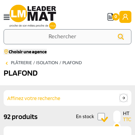
Aller
au
0
contenu
principal
Rechercher
Choisir une agence
Accueil
PLAFOND
PLÂTRERIE / ISOLATION / PLAFOND
PLAFOND
Affinez votre recherche
HT
92 produits
Activer
En stock
TTC
les
prix