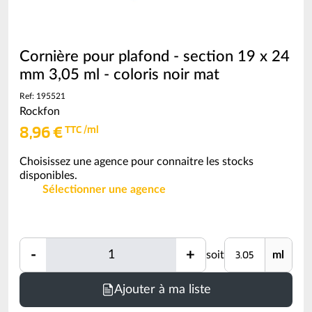
Cornière pour plafond - section 19 x 24
mm 3,05 ml - coloris noir mat
Ref: 195521
Rockfon
8,96 €
TTC /ml
Choisissez une agence pour connaitre les stocks
disponibles.
Sélectionner une agence
Quantité
Unité
-
+
soit
ml
Quantité
Minimum
Ajouter à ma liste
de