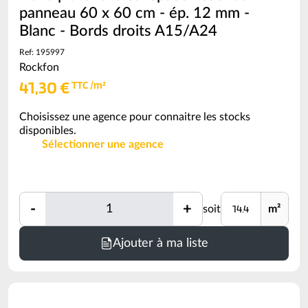
panneau 60 x 60 cm - ép. 12 mm -
Blanc - Bords droits A15/A24
Ref: 195997
Rockfon
41,30 €
TTC /m²
Choisissez une agence pour connaitre les stocks
disponibles.
Sélectionner une agence
Quantité
Unité
-
+
soit
m²
Quantité
Minimum
Ajouter à ma liste
de
commande
=
14.4