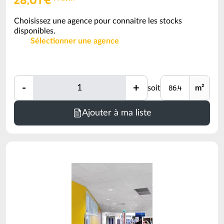
Choisissez une agence pour connaitre les stocks
disponibles.
Sélectionner une agence
Quantité
Unité
-
+
soit
m²
Quantité
Minimum
Ajouter à ma liste
de
commande
=
86.4
m²
(voir
conditionnement)