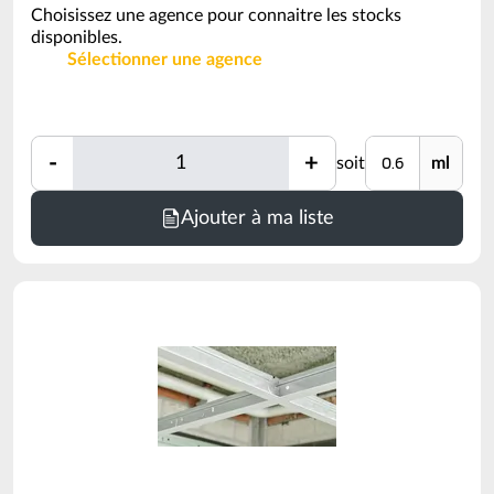
Choisissez une agence pour connaitre les stocks
disponibles.
Sélectionner une agence
Quantité
Unité
-
+
soit
ml
Quantité
Minimum
Ajouter à ma liste
de
commande
=
0.6
ml
(voir
conditionnement)