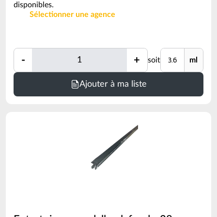
disponibles.
Sélectionner une agence
Quantité
Unité
-
+
soit
ml
Quantité
Minimum
Ajouter à ma liste
de
commande
=
3.6
ml
(voir
conditionnement)