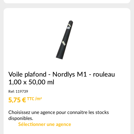
commande
=
86.4
m²
(voir
conditionnement)
Voile plafond - Nordlys M1 - rouleau
1,00 x 50,00 ml
Ref: 119739
5,75 €
TTC /m²
Choisissez une agence pour connaitre les stocks
disponibles.
Sélectionner une agence