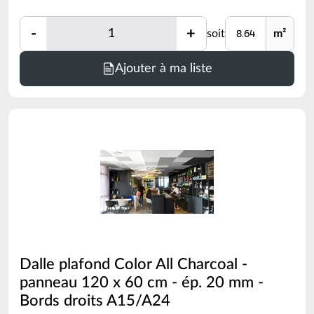
Quantité
Unité
-
+
soit
m²
Quantité
Minimum
Ajouter à ma liste
de
commande
=
8.64
m²
(voir
conditionnement)
Dalle plafond Color All Charcoal -
panneau 120 x 60 cm - ép. 20 mm -
Bords droits A15/A24