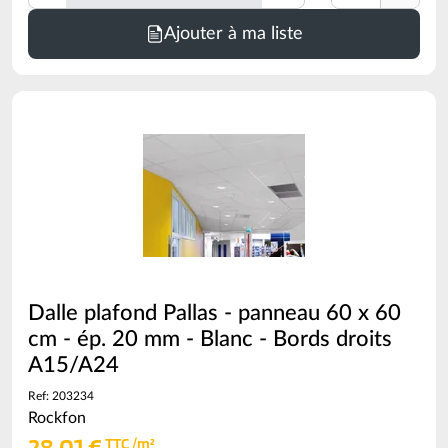
Minimum
Ajouter à ma liste
de
commande
=
3.6
ml
(voir
conditionnement)
Dalle plafond Pallas - panneau 60 x 60
cm - ép. 20 mm - Blanc - Bords droits
A15/A24
Ref: 203234
Rockfon
28,01 €
TTC /m²