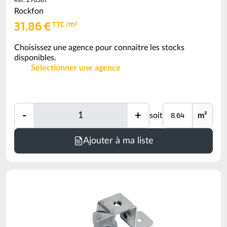
Ref: 296387
Rockfon
31,86 €
TTC /m²
Choisissez une agence pour connaitre les stocks
disponibles.
Sélectionner une agence
Quantité
Unité
-
+
soit
m²
Quantité
Minimum
Ajouter à ma liste
de
commande
=
8.64
m²
(voir
conditionnement)