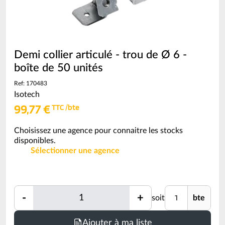
Demi collier articulé - trou de Ø 6 -
boîte de 50 unités
Ref: 170483
Isotech
99,77 €
TTC /bte
Choisissez une agence pour connaitre les stocks
disponibles.
Sélectionner une agence
Quantité
Unité
-
+
soit
bte
Quantité
Ajouter à ma liste