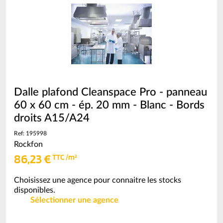
m²
(voir
conditionnement)
Dalle plafond Cleanspace Pro - panneau
60 x 60 cm - ép. 20 mm - Blanc - Bords
droits A15/A24
Ref: 195998
Rockfon
86,23 €
TTC /m²
Choisissez une agence pour connaitre les stocks
disponibles.
Sélectionner une agence