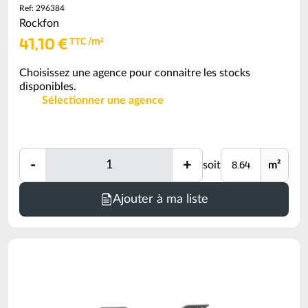
Ref: 296384
Rockfon
41,10 €
TTC /m²
Choisissez une agence pour connaitre les stocks
disponibles.
Sélectionner une agence
Quantité
Unité
-
+
soit
m²
Quantité
Minimum
Ajouter à ma liste
de
commande
=
8.64
m²
(voir
conditionnement)