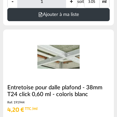
-
+
soit
ml
Quantité
Minimum
Ajouter à ma liste
de
commande
=
3.05
ml
(voir
conditionnement)
Entretoise pour dalle plafond - 38mm
T24 click 0,60 ml - coloris blanc
Ref: 191944
4,20 €
TTC /ml