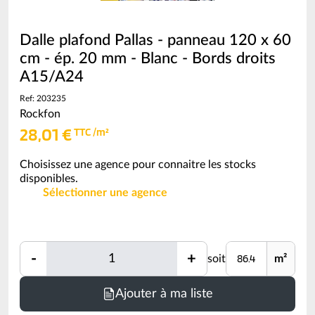
Dalle plafond Pallas - panneau 120 x 60
cm - ép. 20 mm - Blanc - Bords droits
A15/A24
Ref: 203235
Rockfon
28,01 €
TTC /m²
Choisissez une agence pour connaitre les stocks
disponibles.
Sélectionner une agence
Quantité
Unité
-
+
soit
m²
Quantité
Minimum
Ajouter à ma liste
de