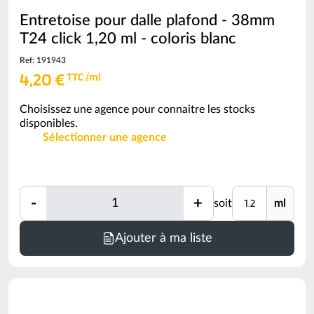
Entretoise pour dalle plafond - 38mm
T24 click 1,20 ml - coloris blanc
Ref: 191943
4,20 €
TTC /ml
Choisissez une agence pour connaitre les stocks
disponibles.
Sélectionner une agence
Quantité
Unité
-
+
soit
ml
Quantité
Minimum
Ajouter à ma liste
de
commande
=
1.2
ml