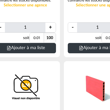
nnaitre les stocks disponibles.
connaitre les stocks disp
Sélectionner une agence
Sélectionner une a
Quantité
Quantité
-
+
-
Quantité
Unité
Uni
soit
100
soit
inimum
Minimum
de
Ajouter à ma liste
Ajouter à ma l
ommande
commande
=
01
0.01
0
100
oir
(voir
nditionnement)
conditionnement)