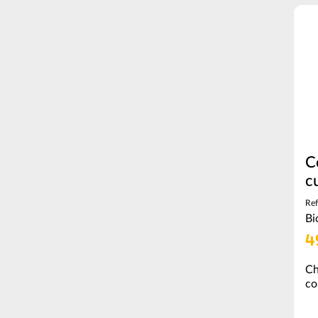
C
c
Ref
Bi
4
Ch
co