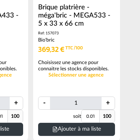
Brique platrière -
A433 -
méga'bric - MEGA533 -
5 x 33 x 66 cm
Ref: 157073
Bio'bric
369,32 €
TTC /100
our
Choisissez une agence pour
onibles.
connaitre les stocks disponibles.
gence
Sélectionner une agence
Quantité
+
-
+
Quantité
Quantité
té
Unité
100
soit
100
Minimum
de
iste
Ajouter à ma liste
commande