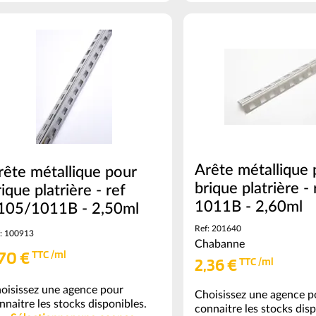
=
5
0.01
100
oir
(voir
nditionnement)
conditionnement)
Arête métallique 
rête métallique pour
brique platrière - 
ique platrière - ref
1011B - 2,60ml
105/1011B - 2,50ml
Ref: 201640
: 100913
Chabanne
,70 €
TTC /ml
2,36 €
TTC /ml
oisissez une agence pour
Choisissez une agence p
nnaitre les stocks disponibles.
connaitre les stocks disp