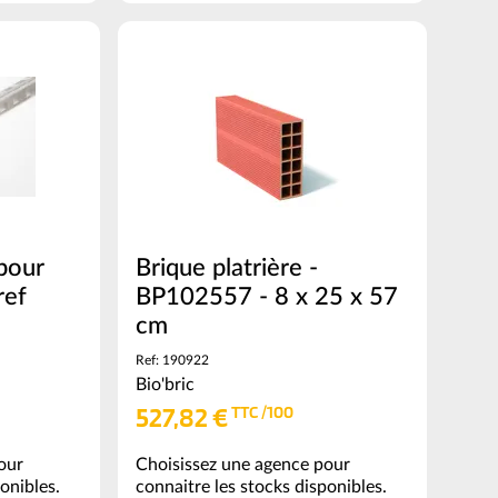
=
0.01
100
(voir
conditionnement)
pour
Brique platrière -
ref
BP102557 - 8 x 25 x 57
cm
Ref: 190922
Bio'bric
527,82 €
TTC /100
our
Choisissez une agence pour
onibles.
connaitre les stocks disponibles.