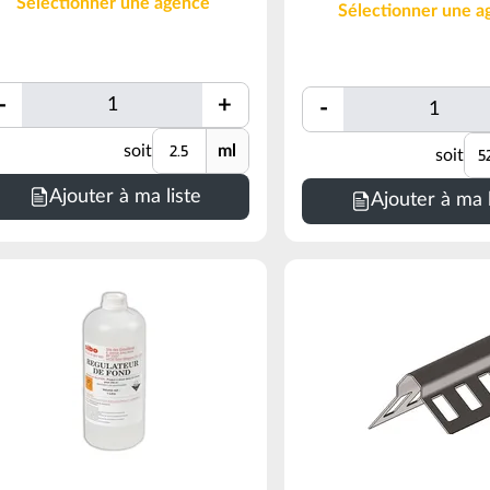
Sélectionner une agence
Sélectionner une a
Quantité
Quantité
-
+
-
Quantité
Unité
Un
soit
ml
soit
inimum
Minimum
de
Ajouter à ma liste
Ajouter à ma l
ommande
commande
=
5
5200
ml
oir
(voir
nditionnement)
conditionnement)