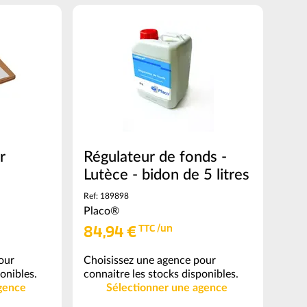
5000
ml
(voir
conditionnement)
r
Régulateur de fonds -
Lutèce - bidon de 5 litres
Ref: 189898
Placo®
84,94 €
TTC /un
our
Choisissez une agence pour
onibles.
connaitre les stocks disponibles.
gence
Sélectionner une agence