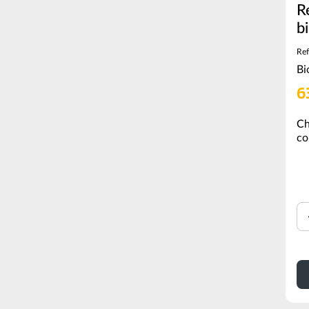
R
b
Ref
Bi
6
Ch
co