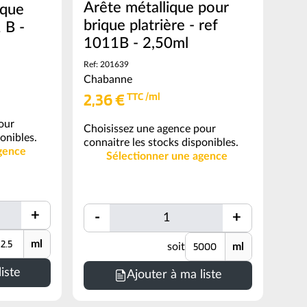
Arête métallique pour
ique
brique platrière - ref
 B -
1011B - 2,50ml
Ref: 201639
Chabanne
2,36 €
TTC /ml
our
Choisissez une agence pour
onibles.
connaitre les stocks disponibles.
gence
Sélectionner une agence
Quantité
+
-
+
Quantité
Quantité
nité
Unité
ml
soit
ml
Minimum
de
iste
Ajouter à ma liste
commande
=