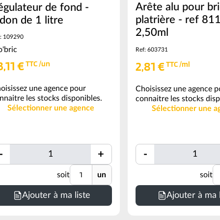
Arête alu pour br
égulateur de fond -
platrière - ref 811
idon de 1 litre
2,50ml
: 109290
o'bric
Ref: 603731
3,11 €
2,81 €
TTC /un
TTC /ml
oisissez une agence pour
Choisissez une agence p
nnaitre les stocks disponibles.
connaitre les stocks disp
Sélectionner une agence
Sélectionner une a
Quantité
Quantité
-
+
-
Quantité
Unité
U
soit
un
soit
Minimum
de
Ajouter à ma liste
Ajouter à ma l
commande
=