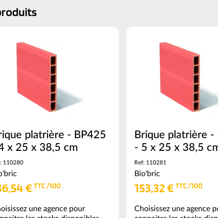
produits
rique platrière - BP425
Brique platrière 
 4 x 25 x 38,5 cm
- 5 x 25 x 38,5 c
: 110280
Ref: 110281
o'bric
Bio'bric
36,54 €
153,32 €
TTC /100
TTC /100
oisissez une agence pour
Choisissez une agence p