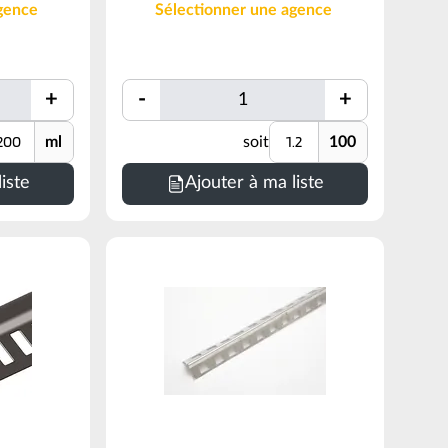
gence
Sélectionner une agence
Quantité
+
-
+
Quantité
Quantité
ité
Unité
ml
soit
100
Minimum
de
iste
Ajouter à ma liste
commande
=
1.2
100
(voir
conditionnement)