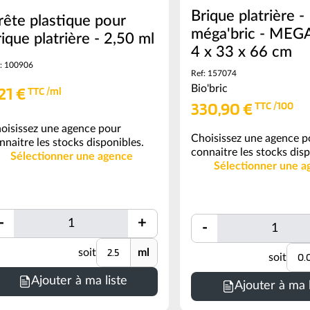
Brique platrière -
rête plastique pour
méga'bric - MEG
rique platrière - 2,50 ml
4 x 33 x 66 cm
: 100906
Ref: 157074
,21 €
Bio'bric
TTC /ml
330,90 €
TTC /100
oisissez une agence pour
Choisissez une agence p
nnaitre les stocks disponibles.
connaitre les stocks disp
Sélectionner une agence
Sélectionner une a
Quantité
Quantité
-
+
-
Quantité
Unité
soit
ml
Uni
soit
inimum
Minimum
Ajouter à ma liste
de
Ajouter à ma l
ommande
commande