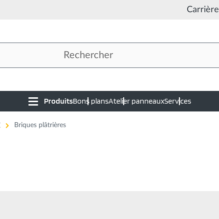
Carrière
Produits
Bons plans
Atelier panneaux
Services
Main
navigation
E
Briques plâtrières