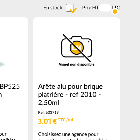
En stock
Prix HT
TTC
Activer
les
prix
TTC
Arête alu pour brique
- BP525
platrière - ref 2010 -
m
2,50ml
Ref: 603719
3,01 €
TTC /ml
our
Choisissez une agence pour