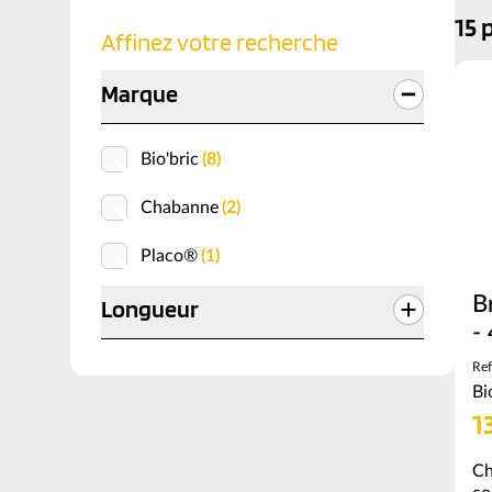
15 
Affinez votre recherche
Marque
Bio'bric
(8)
Chabanne
(2)
Placo®
(1)
B
Longueur
-
Ref
Bi
1
Ch