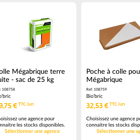
2.5
ml
(voir
conditionnement)
olle Mégabrique terre
Poche à colle pou
uite - sac de 25 kg
Mégabrique
: 108758
Ref: 108759
o'bric
Bio'bric
9,75 €
32,53 €
TTC /un
TTC /un
oisissez une agence pour
Choisissez une agence p
nnaitre les stocks disponibles.
connaitre les stocks disp
Sélectionner une agence
Sélectionner une a