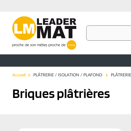
Aller
au
contenu
principal
Rechercher
Accueil
PLÂTRERIE / ISOLATION / PLAFOND
PLÂTRERI
Briques plâtrières